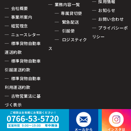
─ 採用情報
─ 業務内容一覧
─ 会社概要
─ お知らせ
─ 専属貸切便
─ 事業所案内
─ お問い合わせ
─ 緊急配送
─ 経営理念
─ プライバシーポ
─ 引越便
─ ニュースレター
リシー
─ ロジスティク
─ 標準貨物自動車
ス
運送約款
─ 標準貨物自動車
引越運送約款
─ 標準貨物自動車
利用運送約款
─ 古物営業法に基
づく表示
© TOMIWASHOJI.CO.,LTD. All rights reserved.