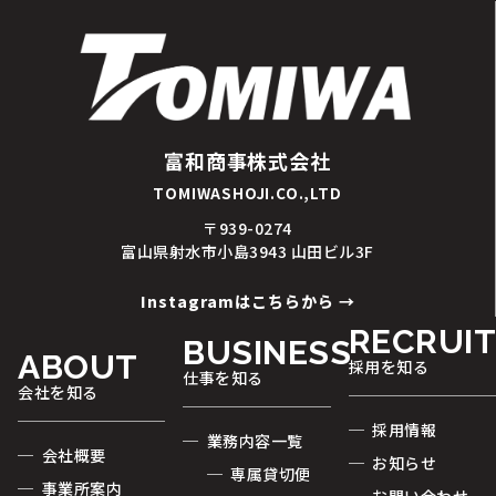
富和商事株式会社
TOMIWASHOJI.CO.,LTD
〒939-0274
富山県射水市小島3943 山田ビル3F
Instagramはこちらから →
RECRUI
BUSINESS
ABOUT
採用を知る
仕事を知る
会社を知る
─ 採用情報
─ 業務内容一覧
─ 会社概要
─ お知らせ
─ 専属貸切便
─ 事業所案内
─ お問い合わせ